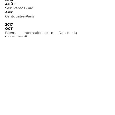
AOÛT
Sesc Ramos - Rio
AVR
Centquatre-Paris
2017
OCT
Biennale Internationale de Danse du
Ceará - Brésil
JUIN
Centquatre-Paris
JUIN
(Première)
Sesc Copacabana - Rio
Conception et mise en scène
Gustavo
Gelmini
Interprétation
Renato Cruz
et
Cyril
Hernández
Chorégraphie
Renato Cruz
Musique
Cyril Hernández
Éclairage
José Geraldo Furtado
Vidéo
Isaac Pipano
Conception sonore
Franck Berthoux
Opérateur léger
Américo Junior
Technicien scène
Articulation
scénographique
Photographie
Rodrigo Buas
Production exécutive
Cacau Gaudomar
et