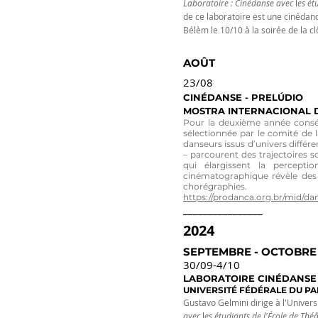
Laboratoire :
Cinédanse
avec
l
es
ét
de ce laboratoire est une cinédan
Bélèm le 10/10 à la soirée de la cl
AOÛT
23/08
CINÉDANSE - PRELÚDIO
MOSTRA INTERNACIONAL 
Pour la deuxième année consé
sélectionnée par le comité de la
danseurs issus d’univers différ
– parcourent des trajectoires 
qui élargissent la percepti
cinématographique révèle des f
chorégraphies.
https://prodanca.org.br/mid/da
________________
2024
SEPTEMBRE - OCTOBRE
30/09-4/10
LABORATOIRE CINÉDANSE
UNIVERSITÉ FÉDÉRALE DU PAR
Gustavo Gelmini dirige à l'Univer
avec
l
es
étudiants
de
l'École
de
Théâ