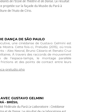
udiants
de
l'École
de
Théâtre
et
de
Danse
. Le résultat
ce projetée sur la façade du Musée du Pará à
ôture de l'Auto de Círio.
DE DANÇA DE SÃO PAULO
cutive, une cinédanse de Gustavo Gelmini est
 Mostra. Cette fois-ci, Prelúdio (2015), où trois
ents – Alex Neoral, Bruno Cézario et Renato Cruz
solitaires. À travers des raccords de mouvement
on de l’espace-temps, le montage parallèle
rictions et des points de contact entre leurs
nca-preludio.php
 AVEC GUSTAVO GELMINI
Á - BRÉSIL
sité Fédérale du Pará
Le Laboratoire :
Cinédanse
tre
et
de
Danse
. Le résultat de ce laboratoire est