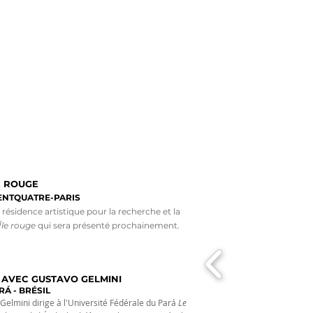
REVUE DE PRESSE
E ROUGE
CENTQUATRE-PARIS
ésidence artistique pour la recherche et la
Île rouge
qui sera présenté prochainement.
 AVEC GUSTAVO GELMINI
Á - BRÉSIL
elmini dirige à l'Université Fédérale du Pará
Le