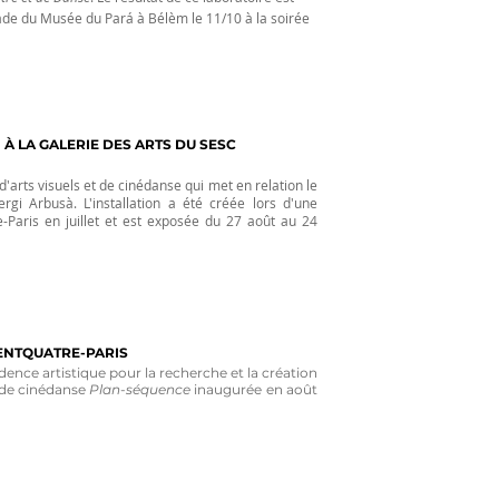
ade du Musée du Pará à Bélèm le 11/10 à la soirée
 À LA GALERIE DES ARTS DU SESC
d'arts visuels et de cinédanse qui met en relation le
rgi Arbusà. L'installation a été créée lors d'une
e-Paris en juillet et est exposée du 27 août au 24
CENTQUATRE-PARIS
ence artistique pour la recherche et la création
et de cinédanse
Plan-séquence
inaugurée en août