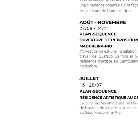
une cinédance projetée sur la faç
de la clôture de l'Auto de Círio.
AOÛT - NOVEMBRE
27/08 - 24/11
PLAN-SÉQUENCE
OUVERTURE DE L'EXPOSITION
MADUREIRA-RIO
Plan-séquence
est une installation 
travail de Gustavo Gelmini et Se
résidence d'artiste au Centquatr
novembre.
JUILLET
15 - 28/07
PLAN-SÉQUENCE
RÉSIDENCE ARTISTIQUE AU 
La compagnie effectue une résid
de l'installation d'arts visuels 
au Sesc Madureira-Rio.